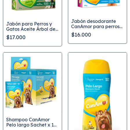
Jabón desodorante
Jabón para Perros y
CanAmor para perros
Gatos Aceite Árbol de
90 g
$16.000
Té CanAmor 90 g
$17.000
Shampoo CanAmor
Pelo largo Sachet x 12
Und