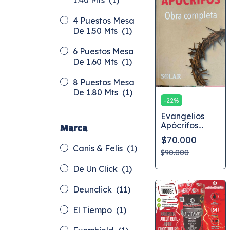
1.40 Mts
(1)
4 Puestos Mesa
De 1.50 Mts
(1)
6 Puestos Mesa
De 1.60 Mts
(1)
8 Puestos Mesa
De 1.80 Mts
(1)
-
22
%
Evangelios
Apócrifos
Marca
(obra
$70.000
Completa)
Canis & Felis
(1)
$90.000
De Un Click
(1)
Deunclick
(11)
El Tiempo
(1)