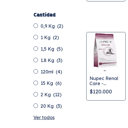
Cantidad
0,9 Kg
(2)
1 Kg
(2)
1,5 Kg
(5)
1.8 Kg
(3)
120ml
(4)
Nupec Renal
15 Kg
(6)
Care -
Alimento para
$120.000
cuidado renal
2 Kg
(12)
canino
20 Kg
(3)
Ver todos