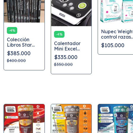
-
4
%
Nupec Weigh
-
4
%
control razas
Colección
pequeñas
Calentador
$105.000
Libros Star
Alimento
Mini Excel
Wars El
control peso
$385.000
Samurai color
Tiempo
$335.000
Negro como
Completa
$400.000
nuevo
$350.000