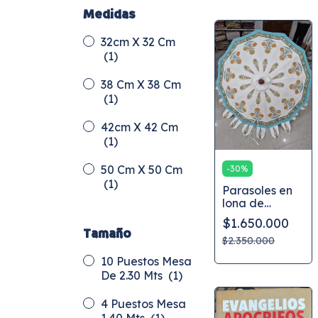
Medidas
32cm X 32 Cm
(1)
38 Cm X 38 Cm
(1)
42cm X 42 Cm
(1)
50 Cm X 50 Cm
-
30
%
(1)
Parasoles en
lona de
algodón,
$1.650.000
estampados a
Tamaño
mano
$2.350.000
10 Puestos Mesa
De 2.30 Mts
(1)
4 Puestos Mesa