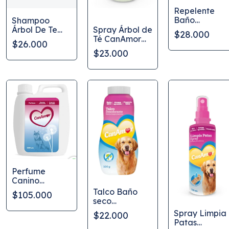
Repelente
Baño
Shampoo
Espumoso
Spray Árbol de
Árbol De Te
$28.000
CanAmor por
Té CanAmor
Gatos
$26.000
200 ml
por 150 ml
CanAmor
$23.000
230ml
Perfume
Canino
CanAmor 1 Lt
Talco Baño
$105.000
seco
desodorante
Spray Limpia
$22.000
CanAmor 100
Patas
g