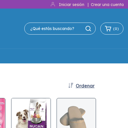
Iniciar sesión
|
Crear una cuenta
(
0
)
Ordenar