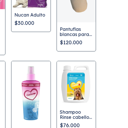
Nucan Adulto
$30.000
Pantuflas
blancas para
n
Spa en tela
$120.000
Wafle, Unisex
s
Shampoo
Rinse cabello
largo
$76.000
CanAmor