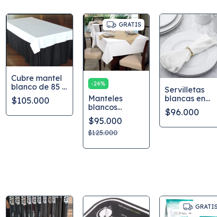
GRATIS
Cubre mantel
-
24
%
blanco de 85 x
Servilletas
85 cm algodon
Manteles
blancas en
$105.000
100%
blancos
tela damasco
$96.000
cuadrados en
algodon 100
$95.000
tela con
por docena
algodón 100%
$125.000
GRATI