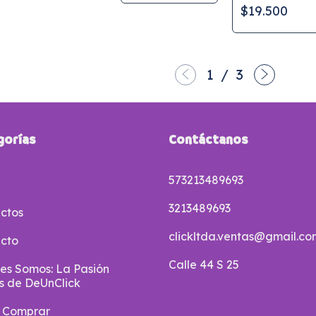
CanAmor de
$19.500
150 ml
1
/
3
gorías
Contáctanos
573213489693
3213489693
ctos
clickltda.ventas@gmail.co
cto
Calle 44 S 25
es Somos: La Pasión
s de DeUnClick
 Comprar