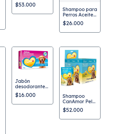
CanAmor
$53.000
Sachet x 12 Ud
Shampoo para
Perros Aceite
Árbol de Té
$26.000
CanAmor 230
ml
Jabón
desodorante
CanAmor para
$16.000
Shampoo
perros 90 g
CanAmor Pelo
largo Sachet x
$52.000
12 Und