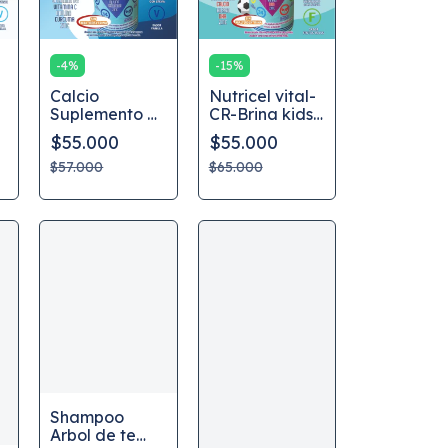
-
15
%
-
4
%
Nutricel vital-
Calcio
CR-Brina kids,
Suplemento en
sabor a frutos
polvo
$55.000
$55.000
rojos,
Suplemento
$65.000
$57.000
nutricional
Shampoo
Arbol de te