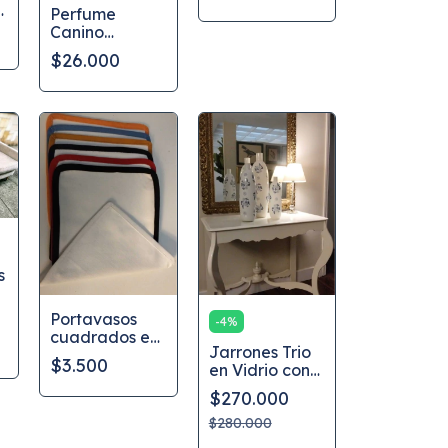
Perfume
1000ML
Canino
CanAmor por
$26.000
120 ml
s
Portavasos
-
4
%
cuadrados en
Jarrones Trio
tela de 16 cm
$3.500
en Vidrio con
Diseño Azul
$270.000
$280.000