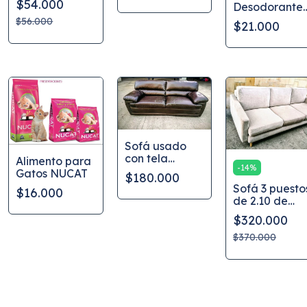
$54.000
Desodorante
articulaciones
polvo para
Baño seco
personas con
$56.000
$21.000
para Gatos
defensas
CanAmor 100
bajas
g
Sofá usado
con tela
Alimento para
-
14
%
imitación
Gatos NUCAT
$180.000
cuero
Sofá 3 puesto
$16.000
de 2.10 de
largo en buen
$320.000
estado
$370.000