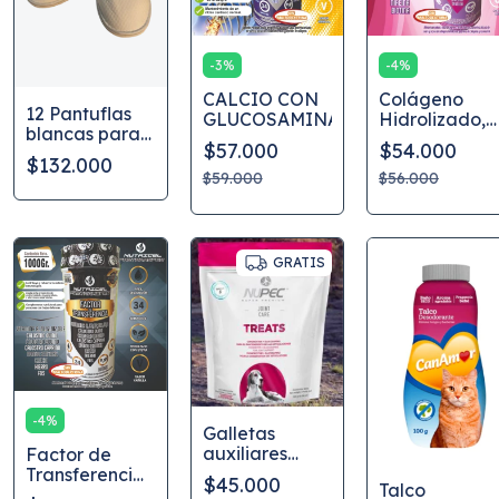
-
3
%
-
4
%
CALCIO CON
Colágeno
12 Pantuflas
GLUCOSAMINA
Hidrolizado,
blancas para
suplemento e
$57.000
$54.000
Spa en tela
polvo,
$132.000
con suela de
$59.000
fortalece tu
$56.000
caucho Unisex
piel, uñas,
cabello y
articulacione
GRATIS
-
4
%
Galletas
auxiliares
Factor de
para
Transferencia,
$45.000
Talco
fortalecer las
suplemento en