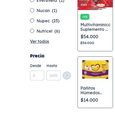
Evershield
(1)
Nucan
(1)
-
4
%
Nupec
(23)
Multivitaminico
Suplemento en
Nutricel
(6)
Polvo, sabor a
$54.000
vainilla sin
Ver todos
azucar
$56.000
añadido
Precio
Desde
Hasta
Pañitos
Húmedos
para
$14.000
Mascotas
CanAmor 50
Unidades