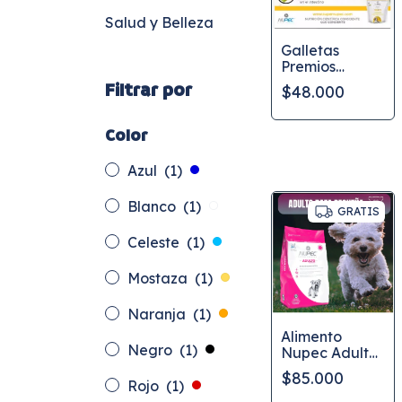
Salud y Belleza
Galletas
Premios
Cuidado
Filtrar por
$48.000
Digestivo
Color
Azul
(1)
Blanco
(1)
GRATIS
Celeste
(1)
Mostaza
(1)
Naranja
(1)
Alimento
Negro
(1)
Nupec Adulto
Raza Pequeña
$85.000
de 2 y 8 kg
Rojo
(1)