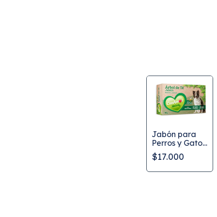
Jabón para
Perros y Gatos
Aceite Árbol
$17.000
de Té
CanAmor 90 g