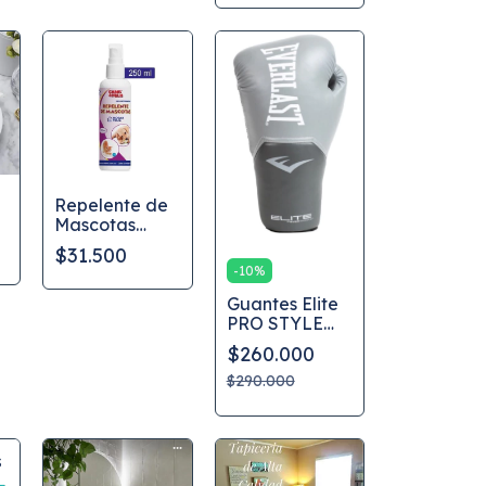
Repelente de
Mascotas
,
Canis & Felis
$31.500
%
-
10
%
Guantes Elite
PRO STYLE
ELITE
$260.000
TRAINING de
EverShield
$290.000
S