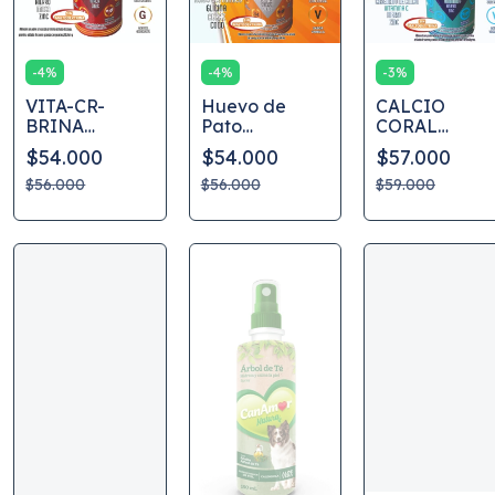
-
4
%
-
4
%
-
3
%
VITA-CR-
Huevo de
CALCIO
BRINA
Pato
CORAL
suplemento
Liofilizado,
MARINO
$54.000
$54.000
$57.000
que tu cerebro
Suplemento
necesita!
$56.000
1000 gr para
$56.000
$59.000
promover tu
salud